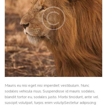
Mauris eu nisi eget nisi imperdiet vestibulum. Nunc
sodales vehicula risus. Suspendisse id mauris sodales,
blandit tortor eu, sodales justo. Morbi tincidunt, ante vel
suscipit volutpat, turpis enim volutpSectetur adipiscing