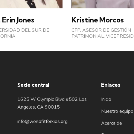
 Erin Jones
Kristine Morcos
ERSIDAD DEL SUR DE
CFP, ASESOR DE GESTIÓN
FORNIA
PATRIMONIAL, VICEPRESI
Sede central
Enlaces
1625 W Olympic Blvd #502 Los
Inicio
Angeles, CA 90015
Nuestro equipo
info@worldfitforkids.org
Acerca de